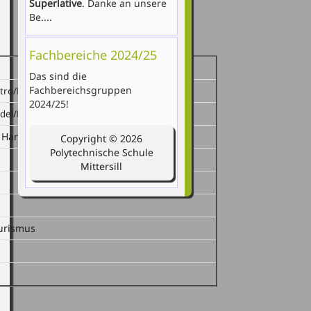
Superlative
. Danke an unsere
Be....
Fachbereiche 2024/25
Das sind die
Fachbereichsgruppen
ktro/KFZ
2024/25!
ndel/Büro
 Handel/Büro
Copyright © 2026
Polytechnische Schule
Mittersill
ourismus