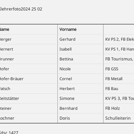
Name
Vorname
Berger
Gerhard
KV PS 2, FB Ele
Bernert
Isabell
KV PS 1, FB Ha
FB Tourismus,
Brunner
Bettina
Hofer
Nicole
FB GSS
Hofer-Bräuer
Cornel
FB Metall
Patsch
Herbert
FB Bau
Reitstätter
Simone
KV PS 3, FB T
FB Holz
Steiner
Bernhard
Lochner
Doris
Schulleiterin