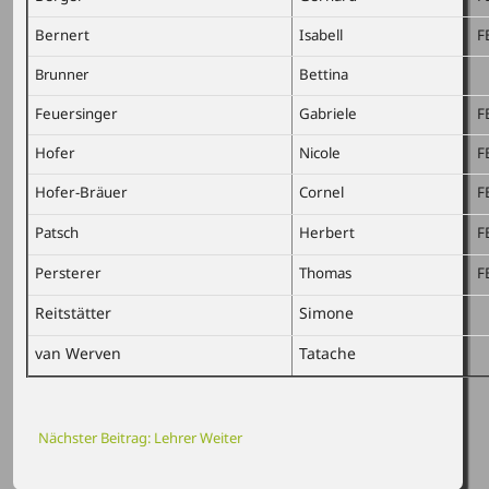
Bernert
Isabell
F
Brunner
Bettina
Feuersinger
Gabriele
F
Hofer
Nicole
F
Hofer-Bräuer
Cornel
F
Patsch
Herbert
F
Persterer
Thomas
F
Reitstätter
Simone
van Werven
Tatache
Nächster Beitrag: Lehrer
Weiter