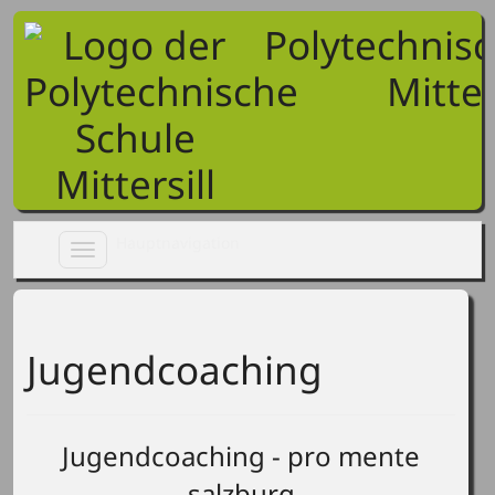
Polytechnis
Mitter
Toggle
navigation
Jugendcoaching
Jugendcoaching - pro mente
salzburg