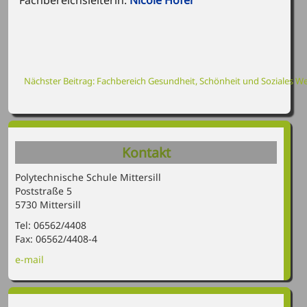
Fachbereichsleiterin:
Nicole Hofer
Nächster Beitrag: Fachbereich Gesundheit, Schönheit und Soziales
We
Kontakt
Polytechnische Schule Mittersill
Poststraße 5
5730 Mittersill
Tel: 06562/4408
Fax: 06562/4408-4
e-mail