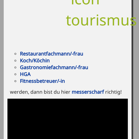
Restaurantfachmann/-frau
Koch/Köchin
Gastronomiefachmann/-frau
HGA
Fitnessbetreuer/-in
werden,
dann bist du hier
messerscharf
richtig!