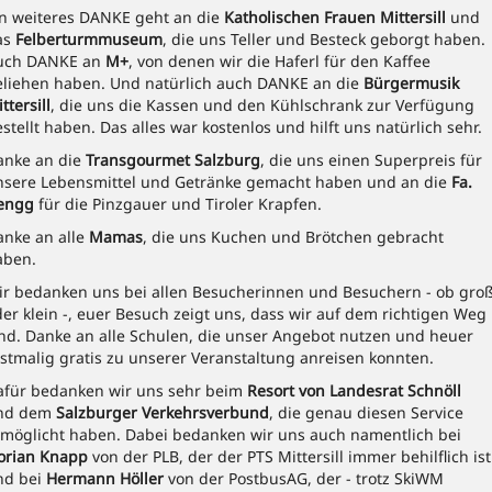
in weiteres DANKE geht an die
Katholischen Frauen Mittersill
und
as
Felberturmmuseum
, die uns Teller und Besteck geborgt haben.
uch DANKE an
M+
, von denen wir die Haferl für den Kaffee
eliehen haben. Und natürlich auch DANKE an die
Bürgermusik
ttersill
, die uns die Kassen und den Kühlschrank zur Verfügung
stellt haben. Das alles war kostenlos und hilft uns natürlich sehr.
anke an die
Transgourmet Salzburg
, die uns einen Superpreis für
nsere Lebensmittel und Getränke gemacht haben und an die
Fa.
engg
für die Pinzgauer und Tiroler Krapfen.
anke an alle
Mamas
, die uns Kuchen und Brötchen gebracht
aben.
ir bedanken uns bei allen Besucherinnen und Besuchern - ob gro
er klein -, euer Besuch zeigt uns, dass wir auf dem richtigen Weg
ind. Danke an alle Schulen, die unser Angebot nutzen und heuer
stmalig gratis zu unserer Veranstaltung anreisen konnten.
afür bedanken wir uns sehr beim
Resort von Landesrat Schnöll
nd dem
Salzburger Verkehrsverbund
, die genau diesen Service
rmöglicht haben. Dabei bedanken wir uns auch namentlich bei
lorian
Knapp
von der PLB, der der PTS Mittersill immer behilflich ist
nd bei
Hermann Höller
von der PostbusAG, der - trotz SkiWM