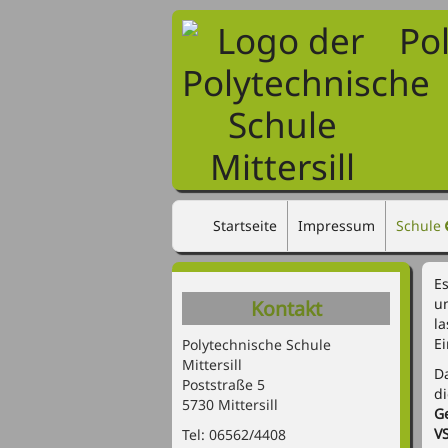
Po
Startseite
Impressum
Schule
E
un
Kontakt
l
E
Polytechnische Schule
Mittersill
D
Poststraße 5
d
5730 Mittersill
G
VS
Tel: 06562/4408