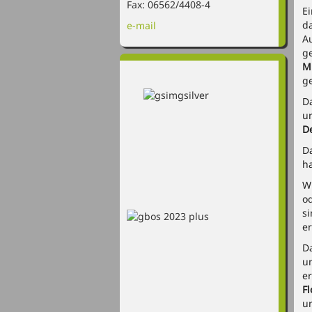
Fax: 06562/4408-4
E
d
e-mail
A
g
Mi
ge
D
u
D
D
h
W
od
s
er
D
u
e
F
u