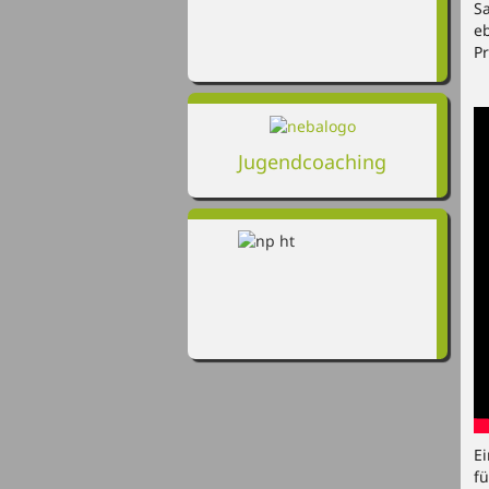
S
e
P
Jugendcoaching
Ei
fü